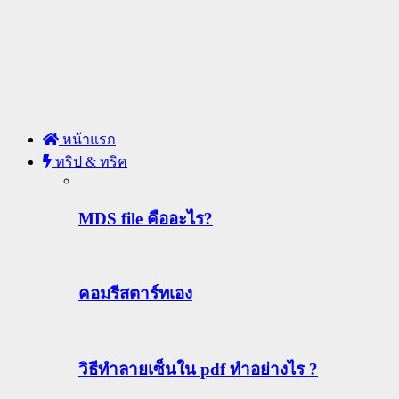
หน้าแรก
ทริป & ทริค
MDS file คืออะไร?
คอมรีสตาร์ทเอง
วิธีทําลายเซ็นใน pdf ทำอย่างไร ?