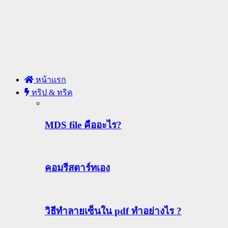
หน้าแรก
ทริป & ทริค
MDS file คืออะไร?
คอมรีสตาร์ทเอง
วิธีทําลายเซ็นใน pdf ทำอย่างไร ?