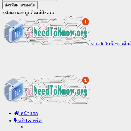
รหัสผ่านจะถูกอีเมล์ถึงคุณ
ข่าว it วันนี้ ข่าวม
หน้าแรก
ทริป & ทริค