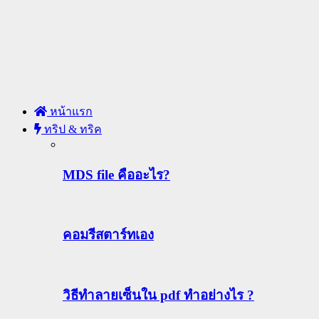
หน้าแรก
ทริป & ทริค
MDS file คืออะไร?
คอมรีสตาร์ทเอง
วิธีทําลายเซ็นใน pdf ทำอย่างไร ?