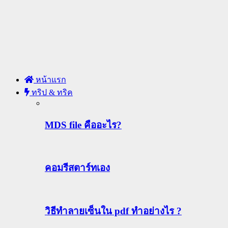
หน้าแรก
ทริป & ทริค
MDS file คืออะไร?
คอมรีสตาร์ทเอง
วิธีทําลายเซ็นใน pdf ทำอย่างไร ?