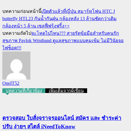
บทความก่อนหน้านี้
เปิดตัวแล้วที่ญี่ปุ่น สมาร์ทโฟน HTC J
butterfly HTL23 กันน้ำกันฝุ่น กล้องหลัง 13 ล้านชัดกว่าเดิม
กล้องหน้า 5 ล้าน เซลฟี่ฟรุ้งฟริ้ง++
บทความถัดไป
จะโหดไปไหน??? สายรัดข้อมือสำหรับคนรัก
สุขภาพ Pavlok Wristband ดูแลสุขภาพแบบคุมเข้ม ไม่มีวินัยจอ
ไฟช็อต!!!
OneIT52
บทความที่เกี่ยวข้อง
เพิ่มเติมจากผู้เขียน
ตรวจสอบ ใบสั่งจราจรออนไลน์ สมัคร และ ชำระค่า
ปรับ ง่ายๆ สไตล์ iNeedToKnow