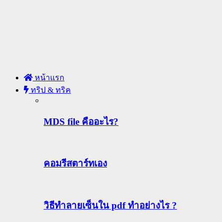
หน้าแรก
ทริป & ทริค
MDS file คืออะไร?
คอมรีสตาร์ทเอง
วิธีทําลายเซ็นใน pdf ทำอย่างไร ?