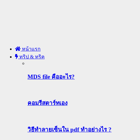
หน้าแรก
ทริป & ทริค
MDS file คืออะไร?
คอมรีสตาร์ทเอง
วิธีทําลายเซ็นใน pdf ทำอย่างไร ?