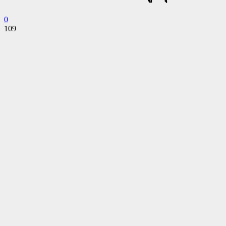
0
109
Facebook
Twitter
Pinterest
WhatsApp