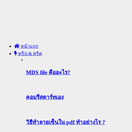
หน้าแรก
ทริป & ทริค
MDS file คืออะไร?
คอมรีสตาร์ทเอง
วิธีทําลายเซ็นใน pdf ทำอย่างไร ?