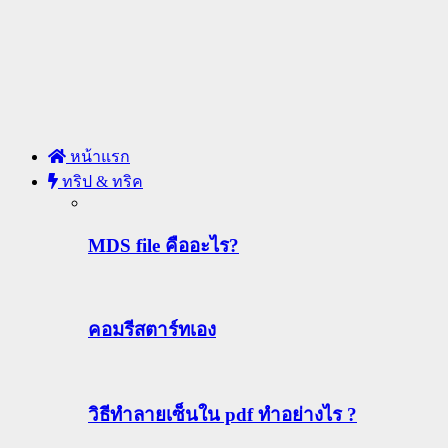
หน้าแรก
ทริป & ทริค
MDS file คืออะไร?
คอมรีสตาร์ทเอง
วิธีทําลายเซ็นใน pdf ทำอย่างไร ?