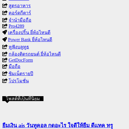
สูตรอาหาร
คอร์ดกีตาร์
จำนำมือถือ
Pro4289
เครื่องปริ้น ยี่ห้อไหนดี
Power Bank ยี่ห้อไหนดี
หูฟังบลูทูธ
กล้องติดรถยนต์ ยี่ห้อไหนดี
GetDocForm
มือถือ
ซิมเน็ตรายปี
โปรโมชั่น
โพสต์ที่เป็นที่นิยม
ยืมเงิน ais วันทูคอล กดอะไร ใจดีให้ยืม ดีแทค ทรู