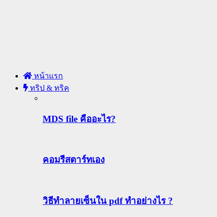
หน้าแรก
ทริป & ทริค
MDS file คืออะไร?
คอมรีสตาร์ทเอง
วิธีทําลายเซ็นใน pdf ทำอย่างไร ?