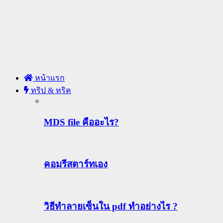
หน้าแรก
ทริป & ทริค
MDS file คืออะไร?
คอมรีสตาร์ทเอง
วิธีทําลายเซ็นใน pdf ทำอย่างไร ?