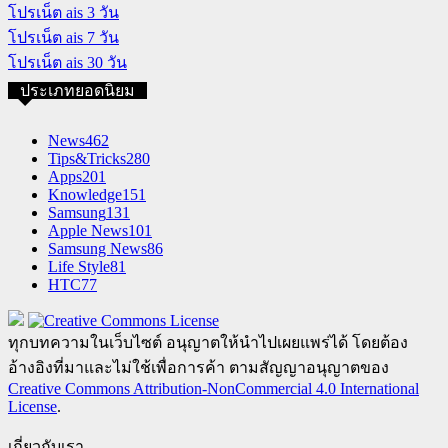
โปรเน็ต ais 3 วัน
โปรเน็ต ais 7 วัน
โปรเน็ต ais 30 วัน
ประเภทยอดนิยม
News
462
Tips&Tricks
280
Apps
201
Knowledge
151
Samsung
131
Apple News
101
Samsung News
86
Life Style
81
HTC
77
ทุกบทความในเว็บไซต์ อนุญาตให้นำไปเผยแพร่ได้ โดยต้อง
อ้างอิงที่มาและไม่ใช้เพื่อการค้า ตามสัญญาอนุญาตของ
Creative Commons Attribution-NonCommercial 4.0 International
License
.
เกี่ยวกับเรา