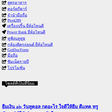
สูตรอาหาร
คอร์ดกีตาร์
จำนำมือถือ
Pro4289
เครื่องปริ้น ยี่ห้อไหนดี
Power Bank ยี่ห้อไหนดี
หูฟังบลูทูธ
กล้องติดรถยนต์ ยี่ห้อไหนดี
GetDocForm
มือถือ
ซิมเน็ตรายปี
โปรโมชั่น
โพสต์ที่เป็นที่นิยม
ยืมเงิน ais วันทูคอล กดอะไร ใจดีให้ยืม ดีแทค ทรู