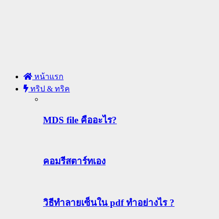
หน้าแรก
ทริป & ทริค
MDS file คืออะไร?
คอมรีสตาร์ทเอง
วิธีทําลายเซ็นใน pdf ทำอย่างไร ?