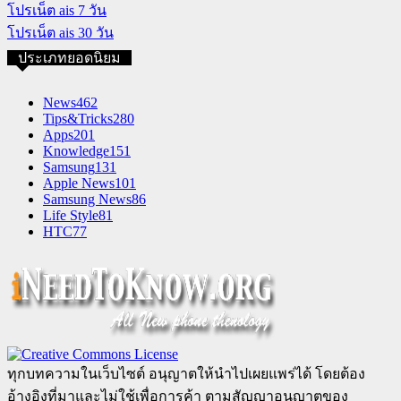
โปรเน็ต ais 7 วัน
โปรเน็ต ais 30 วัน
ประเภทยอดนิยม
News
462
Tips&Tricks
280
Apps
201
Knowledge
151
Samsung
131
Apple News
101
Samsung News
86
Life Style
81
HTC
77
ทุกบทความในเว็บไซต์ อนุญาตให้นำไปเผยแพร่ได้ โดยต้อง
อ้างอิงที่มาและไม่ใช้เพื่อการค้า ตามสัญญาอนุญาตของ