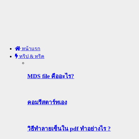
หน้าแรก
ทริป & ทริค
MDS file คืออะไร?
คอมรีสตาร์ทเอง
วิธีทําลายเซ็นใน pdf ทำอย่างไร ?