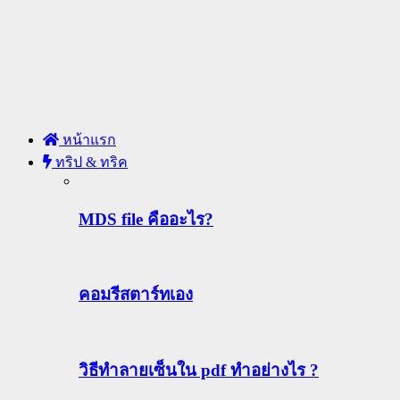
หน้าแรก
ทริป & ทริค
MDS file คืออะไร?
คอมรีสตาร์ทเอง
วิธีทําลายเซ็นใน pdf ทำอย่างไร ?