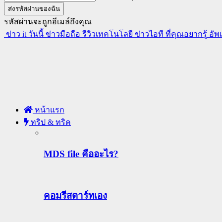
รหัสผ่านจะถูกอีเมล์ถึงคุณ
ข่าว it วันนี้ ข่าวมือถือ รีวิวเทคโนโลยี ข่าวไอที ที่คุณอยากรู้ อั
หน้าแรก
ทริป & ทริค
MDS file คืออะไร?
คอมรีสตาร์ทเอง