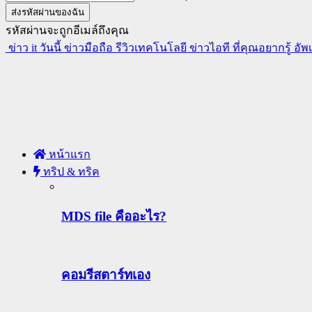
รหัสผ่านจะถูกอีเมล์ถึงคุณ
ข่าว it วันนี้ ข่าวมือถือ รีวิวเทคโนโลยี ข่าวไอที ที่คุณอยากรู้ อั
หน้าแรก
ทริป & ทริค
MDS file คืออะไร?
คอมรีสตาร์ทเอง