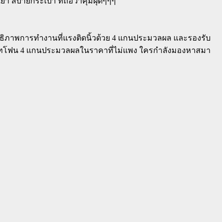
า สบายกระเป๋า ที่ถือว่าคุ้มฝุดๆๆๆ
ิภาพการทำงานที่แรงติดนิ้วด้วย 4 แกนประมวลผล และรองรับ
าร์ทโฟน 4 แกนประมวลผลในราคาที่ไม่แพง ใครกำลังมองหาสมา