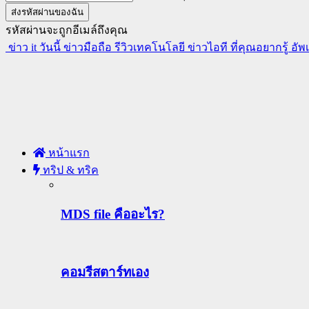
รหัสผ่านจะถูกอีเมล์ถึงคุณ
ข่าว it วันนี้ ข่าวมือถือ รีวิวเทคโนโลยี ข่าวไอที ที่คุณอยากรู้ อั
หน้าแรก
ทริป & ทริค
MDS file คืออะไร?
คอมรีสตาร์ทเอง