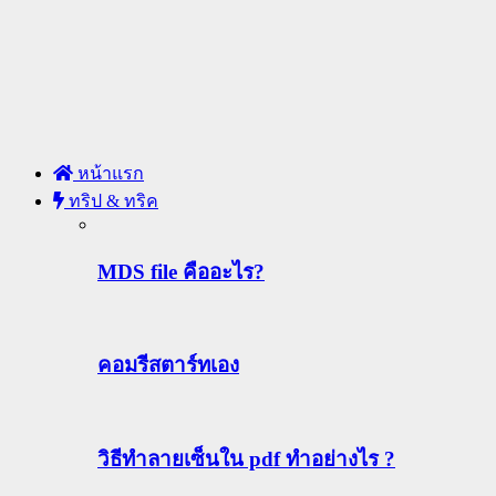
หน้าแรก
ทริป & ทริค
MDS file คืออะไร?
คอมรีสตาร์ทเอง
วิธีทําลายเซ็นใน pdf ทำอย่างไร ?