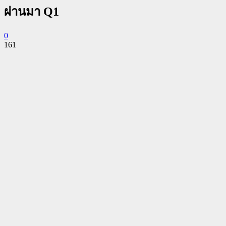
ผ่านมา Q1
0
161
Facebook
Twitter
Pinterest
WhatsApp