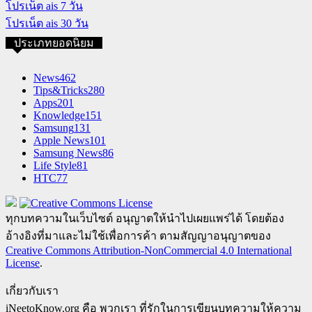
โปรเน็ต ais 7 วัน
โปรเน็ต ais 30 วัน
ประเภทยอดนิยม
News
462
Tips&Tricks
280
Apps
201
Knowledge
151
Samsung
131
Apple News
101
Samsung News
86
Life Style
81
HTC
77
ทุกบทความในเว็บไซต์ อนุญาตให้นำไปเผยแพร่ได้ โดยต้อง
อ้างอิงที่มาและไม่ใช้เพื่อการค้า ตามสัญญาอนุญาตของ
Creative Commons Attribution-NonCommercial 4.0 International
License
.
เกี่ยวกับเรา
iNeetoKnow.org คือ พวกเรา ที่รักในการเขียนบทความให้ความ