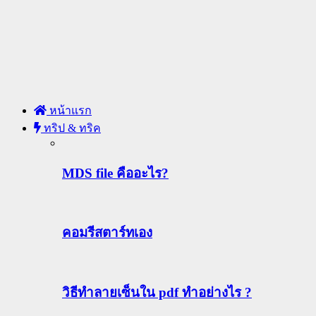
หน้าแรก
ทริป & ทริค
MDS file คืออะไร?
คอมรีสตาร์ทเอง
วิธีทําลายเซ็นใน pdf ทำอย่างไร ?