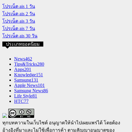
โปรเน็ต ais 1 วัน
โปรเน็ต ais 2 วัน
โปรเน็ต ais 3 วัน
โปรเน็ต ais 7 วัน
โปรเน็ต ais 30 วัน
ประเภทยอดนิยม
News
462
Tips&Tricks
280
Apps
201
Knowledge
151
Samsung
131
Apple News
101
Samsung News
86
Life Style
81
HTC
77
ทุกบทความในเว็บไซต์ อนุญาตให้นำไปเผยแพร่ได้ โดยต้อง
อ้างอิงที่มาและไม่ใช้เพื่อการค้า ตามสัญญาอนุญาตของ