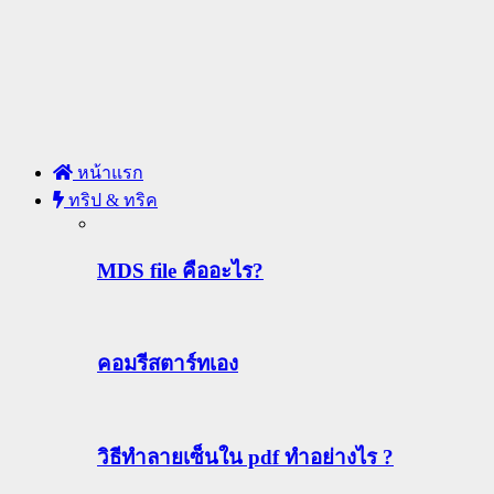
หน้าแรก
ทริป & ทริค
MDS file คืออะไร?
คอมรีสตาร์ทเอง
วิธีทําลายเซ็นใน pdf ทำอย่างไร ?